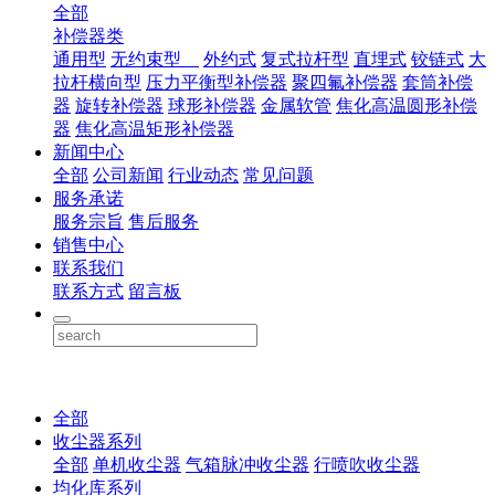
全部
补偿器类
通用型
无约束型
外约式
复式拉杆型
直埋式
铰链式
大
拉杆横向型
压力平衡型补偿器
聚四氟补偿器
套筒补偿
器
旋转补偿器
球形补偿器
金属软管
焦化高温圆形补偿
器
焦化高温矩形补偿器
新闻中心
全部
公司新闻
行业动态
常见问题
服务承诺
服务宗旨
售后服务
销售中心
联系我们
联系方式
留言板
全部
收尘器系列
全部
单机收尘器
气箱脉冲收尘器
行喷吹收尘器
均化库系列