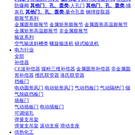
防爆阀
其他门、孔、盖类
-人孔门
其他门、孔、盖类
-捅
灰孔
其他门、孔、盖类
-量仓孔盖
钢球提取器
膨胀节系列
金属圆形膨胀节
金属矩形膨胀节
金属圆形高温膨胀节
金属矩形高温膨胀节
非金属膨胀节
输送系列
空气输送斜槽类
螺旋输送机
链式输送机
电力行业
全部
补偿器
CE波补偿器
煤粉三维补偿器
金属圆形补偿器
非金属圆
形补偿器
维氏联管器
洛氏联管器
挡板门
电动圆形风门
电动矩形风门
气动挡板门
气动隔绝门
烟
气脱硫挡板门
插板门
气动插板门
电动插板门
可调缩孔
弹簧支吊架
弹簧支吊架
滚动支座
滑动支座
供热化工