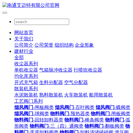
网站首页
关于我们
公司简介
公司荣誉
组织结构
企业形象
建材行业
全部
收尘器系列
单机收尘器
气箱脉冲收尘器
行喷吹收尘器
均化库系列
开式充气箱
生料分配器
空气分配器
散装机系列
水泥散装机
熟料散装机
火车散装机
船用散装机
工艺阀门系列
烟风阀门
-闸板阀类
烟风阀门
-百叶阀类
烟风阀门
-蝶阀类
烟风阀门
-球阀类
物料阀门
-预热器类
物料阀门
-闸板阀类
物料阀门
-回转卸料器类
物料阀门
-棒条阀类
物料阀门
-弧
形阀类
物料阀门
-三（四）通阀类
物料阀门
-翻板阀类
物
料阀门
-库底卸料阀类
物料阀门
-卸料清堵破碎阀
泄压阀