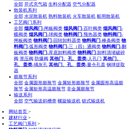
全部
开式充气箱
生料分配器
空气分配器
散装机系列
全部
水泥散装机
熟料散装机
火车散装机
船用散装机
工艺阀门系列
全部
烟风阀门
-闸板阀类
烟风阀门
-百叶阀类
烟风阀门
-
蝶阀类
烟风阀门
-球阀类
物料阀门
-预热器类
物料阀门
-
闸板阀类
物料阀门
-回转卸料器类
物料阀门
-棒条阀类
物
料阀门
-弧形阀类
物料阀门
-三（四）通阀类
物料阀门
-翻
板阀类
物料阀门
-库底卸料阀类
物料阀门
-卸料清堵破碎
阀
泄压阀
防爆阀
其他门、孔、盖类
-人孔门
其他门、
孔、盖类
-捅灰孔
其他门、孔、盖类
-量仓孔盖
钢球提取
器
膨胀节系列
全部
金属圆形膨胀节
金属矩形膨胀节
金属圆形高温膨
胀节
金属矩形高温膨胀节
非金属膨胀节
输送系列
全部
空气输送斜槽类
螺旋输送机
链式输送机
网站首页
>
建材行业
>
工艺阀门系列
>