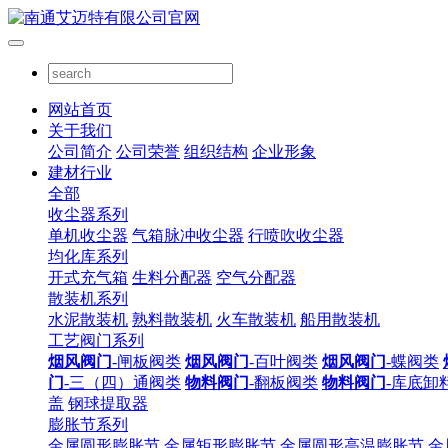
网站首页
关于我们
公司简介
公司荣誉
组织结构
企业形象
建材行业
全部
收尘器系列
单机收尘器
气箱脉冲收尘器
行喷吹收尘器
均化库系列
开式充气箱
生料分配器
空气分配器
散装机系列
水泥散装机
熟料散装机
火车散装机
船用散装机
工艺阀门系列
烟风阀门
-闸板阀类
烟风阀门
-百叶阀类
烟风阀门
-蝶阀类
门
-三（四）通阀类
物料阀门
-翻板阀类
物料阀门
-库底卸
盖
钢球提取器
膨胀节系列
金属圆形膨胀节
金属矩形膨胀节
金属圆形高温膨胀节
金