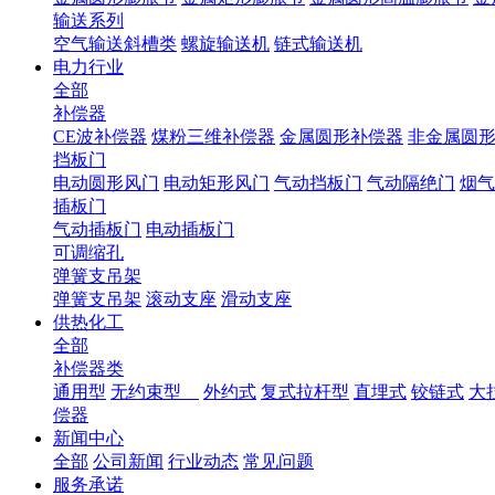
输送系列
空气输送斜槽类
螺旋输送机
链式输送机
电力行业
全部
补偿器
CE波补偿器
煤粉三维补偿器
金属圆形补偿器
非金属圆
挡板门
电动圆形风门
电动矩形风门
气动挡板门
气动隔绝门
烟气
插板门
气动插板门
电动插板门
可调缩孔
弹簧支吊架
弹簧支吊架
滚动支座
滑动支座
供热化工
全部
补偿器类
通用型
无约束型
外约式
复式拉杆型
直埋式
铰链式
大
偿器
新闻中心
全部
公司新闻
行业动态
常见问题
服务承诺