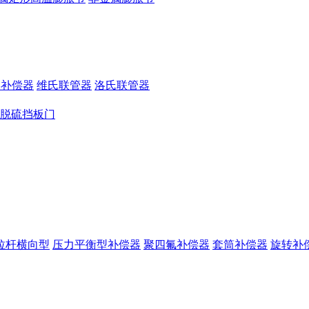
形补偿器
维氏联管器
洛氏联管器
脱硫挡板门
拉杆横向型
压力平衡型补偿器
聚四氟补偿器
套筒补偿器
旋转补