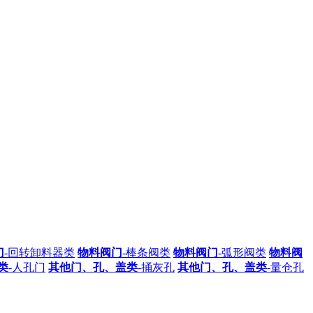
门
-回转卸料器类
物料阀门
-棒条阀类
物料阀门
-弧形阀类
物料阀
类
-人孔门
其他门、孔、盖类
-捅灰孔
其他门、孔、盖类
-量仓孔