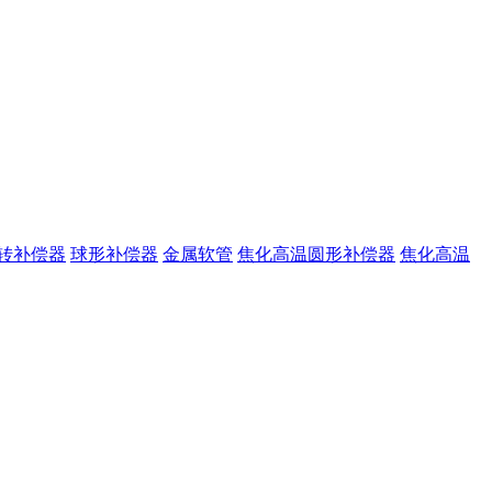
转补偿器
球形补偿器
金属软管
焦化高温圆形补偿器
焦化高温