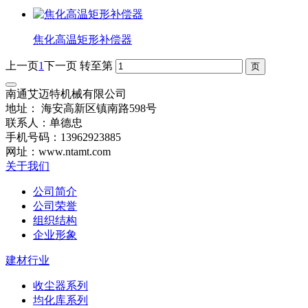
焦化高温矩形补偿器
上一页
1
下一页
转至第
南通艾迈特机械有限公司
地址： 海安高新区镇南路598号
联系人：单德忠
手机号码：13962923885
网址：www.ntamt.com
关于我们
公司简介
公司荣誉
组织结构
企业形象
建材行业
收尘器系列
均化库系列