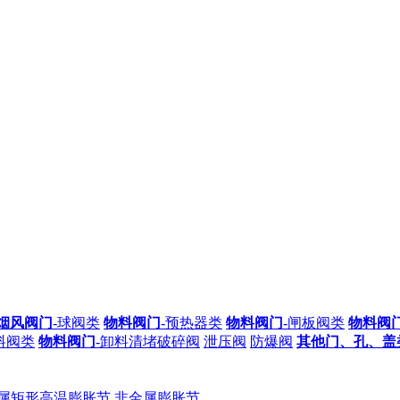
烟风阀门
-球阀类
物料阀门
-预热器类
物料阀门
-闸板阀类
物料阀
料阀类
物料阀门
-卸料清堵破碎阀
泄压阀
防爆阀
其他门、孔、盖
属矩形高温膨胀节
非金属膨胀节