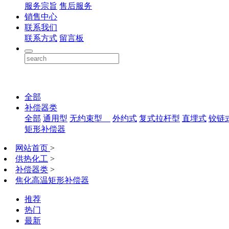
服务宗旨
售后服务
销售中心
联系我们
联系方式
留言板
全部
补偿器类
全部
通用型
无约束型
外约式
复式拉杆型
直埋式
铰链
矩形补偿器
网站首页
>
供热化工
>
补偿器类
>
焦化高温矩形补偿器
推荐
热门
最新