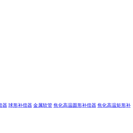
偿器
球形补偿器
金属软管
焦化高温圆形补偿器
焦化高温矩形补