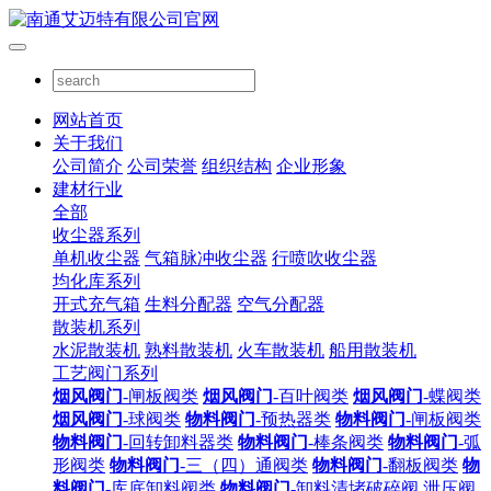
网站首页
关于我们
公司简介
公司荣誉
组织结构
企业形象
建材行业
全部
收尘器系列
单机收尘器
气箱脉冲收尘器
行喷吹收尘器
均化库系列
开式充气箱
生料分配器
空气分配器
散装机系列
水泥散装机
熟料散装机
火车散装机
船用散装机
工艺阀门系列
烟风阀门
-闸板阀类
烟风阀门
-百叶阀类
烟风阀门
-蝶阀类
烟风阀门
-球阀类
物料阀门
-预热器类
物料阀门
-闸板阀类
物料阀门
-回转卸料器类
物料阀门
-棒条阀类
物料阀门
-弧
形阀类
物料阀门
-三（四）通阀类
物料阀门
-翻板阀类
物
料阀门
-库底卸料阀类
物料阀门
-卸料清堵破碎阀
泄压阀