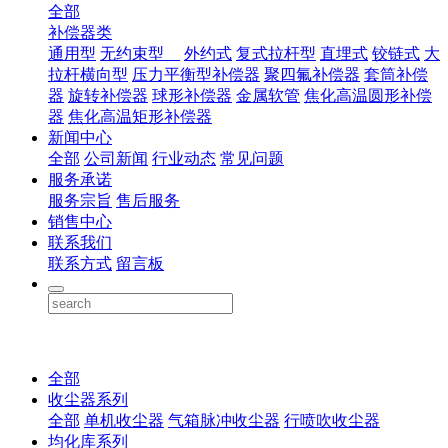
全部
补偿器类
通用型
无约束型
外约式
复式拉杆型
直埋式
铰链式
大
拉杆横向型
压力平衡型补偿器
聚四氟补偿器
套筒补偿
器
旋转补偿器
球形补偿器
金属软管
焦化高温圆形补偿
器
焦化高温矩形补偿器
新闻中心
全部
公司新闻
行业动态
常见问题
服务承诺
服务宗旨
售后服务
销售中心
联系我们
联系方式
留言板
全部
收尘器系列
全部
单机收尘器
气箱脉冲收尘器
行喷吹收尘器
均化库系列