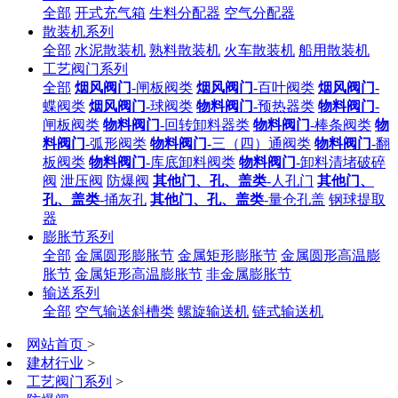
全部
开式充气箱
生料分配器
空气分配器
散装机系列
全部
水泥散装机
熟料散装机
火车散装机
船用散装机
工艺阀门系列
全部
烟风阀门
-闸板阀类
烟风阀门
-百叶阀类
烟风阀门
-
蝶阀类
烟风阀门
-球阀类
物料阀门
-预热器类
物料阀门
-
闸板阀类
物料阀门
-回转卸料器类
物料阀门
-棒条阀类
物
料阀门
-弧形阀类
物料阀门
-三（四）通阀类
物料阀门
-翻
板阀类
物料阀门
-库底卸料阀类
物料阀门
-卸料清堵破碎
阀
泄压阀
防爆阀
其他门、孔、盖类
-人孔门
其他门、
孔、盖类
-捅灰孔
其他门、孔、盖类
-量仓孔盖
钢球提取
器
膨胀节系列
全部
金属圆形膨胀节
金属矩形膨胀节
金属圆形高温膨
胀节
金属矩形高温膨胀节
非金属膨胀节
输送系列
全部
空气输送斜槽类
螺旋输送机
链式输送机
网站首页
>
建材行业
>
工艺阀门系列
>