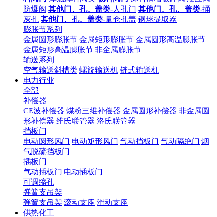
防爆阀
其他门、孔、盖类
-人孔门
其他门、孔、盖类
-捅
灰孔
其他门、孔、盖类
-量仓孔盖
钢球提取器
膨胀节系列
金属圆形膨胀节
金属矩形膨胀节
金属圆形高温膨胀节
金属矩形高温膨胀节
非金属膨胀节
输送系列
空气输送斜槽类
螺旋输送机
链式输送机
电力行业
全部
补偿器
CE波补偿器
煤粉三维补偿器
金属圆形补偿器
非金属圆
形补偿器
维氏联管器
洛氏联管器
挡板门
电动圆形风门
电动矩形风门
气动挡板门
气动隔绝门
烟
气脱硫挡板门
插板门
气动插板门
电动插板门
可调缩孔
弹簧支吊架
弹簧支吊架
滚动支座
滑动支座
供热化工