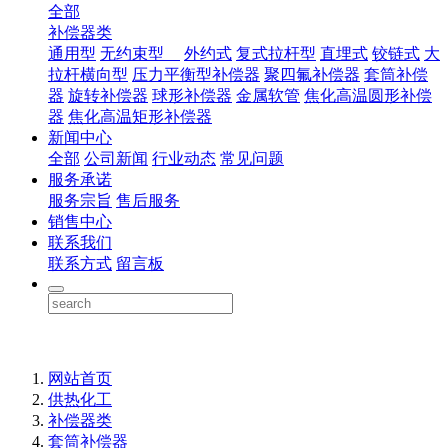
全部
补偿器类
通用型
无约束型
外约式
复式拉杆型
直埋式
铰链式
大
拉杆横向型
压力平衡型补偿器
聚四氟补偿器
套筒补偿
器
旋转补偿器
球形补偿器
金属软管
焦化高温圆形补偿
器
焦化高温矩形补偿器
新闻中心
全部
公司新闻
行业动态
常见问题
服务承诺
服务宗旨
售后服务
销售中心
联系我们
联系方式
留言板
网站首页
供热化工
补偿器类
套筒补偿器