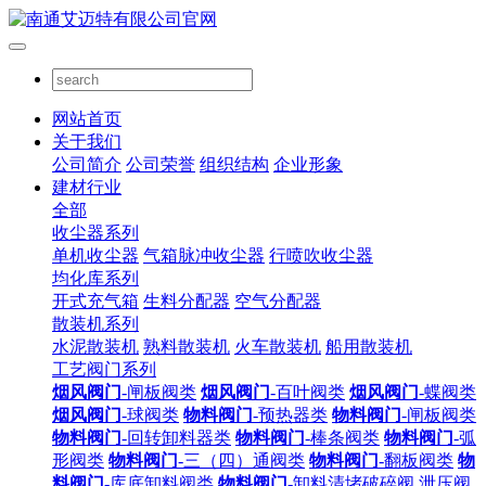
网站首页
关于我们
公司简介
公司荣誉
组织结构
企业形象
建材行业
全部
收尘器系列
单机收尘器
气箱脉冲收尘器
行喷吹收尘器
均化库系列
开式充气箱
生料分配器
空气分配器
散装机系列
水泥散装机
熟料散装机
火车散装机
船用散装机
工艺阀门系列
烟风阀门
-闸板阀类
烟风阀门
-百叶阀类
烟风阀门
-蝶阀类
烟风阀门
-球阀类
物料阀门
-预热器类
物料阀门
-闸板阀类
物料阀门
-回转卸料器类
物料阀门
-棒条阀类
物料阀门
-弧
形阀类
物料阀门
-三（四）通阀类
物料阀门
-翻板阀类
物
料阀门
-库底卸料阀类
物料阀门
-卸料清堵破碎阀
泄压阀