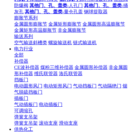
防爆阀
其他门、孔、盖类
-人孔门
其他门、孔、盖类
-捅
灰孔
其他门、孔、盖类
-量仓孔盖
钢球提取器
膨胀节系列
金属圆形膨胀节
金属矩形膨胀节
金属圆形高温膨胀节
金属矩形高温膨胀节
非金属膨胀节
输送系列
空气输送斜槽类
螺旋输送机
链式输送机
电力行业
全部
补偿器
CE波补偿器
煤粉三维补偿器
金属圆形补偿器
非金属圆
形补偿器
维氏联管器
洛氏联管器
挡板门
电动圆形风门
电动矩形风门
气动挡板门
气动隔绝门
烟
气脱硫挡板门
插板门
气动插板门
电动插板门
可调缩孔
弹簧支吊架
弹簧支吊架
滚动支座
滑动支座
供热化工