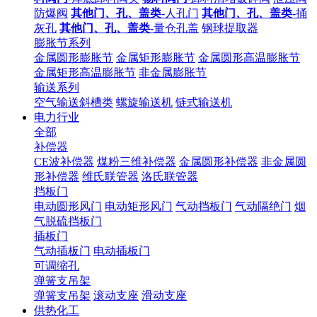
防爆阀
其他门、孔、盖类
-人孔门
其他门、孔、盖类
-捅
灰孔
其他门、孔、盖类
-量仓孔盖
钢球提取器
膨胀节系列
金属圆形膨胀节
金属矩形膨胀节
金属圆形高温膨胀节
金属矩形高温膨胀节
非金属膨胀节
输送系列
空气输送斜槽类
螺旋输送机
链式输送机
电力行业
全部
补偿器
CE波补偿器
煤粉三维补偿器
金属圆形补偿器
非金属圆
形补偿器
维氏联管器
洛氏联管器
挡板门
电动圆形风门
电动矩形风门
气动挡板门
气动隔绝门
烟
气脱硫挡板门
插板门
气动插板门
电动插板门
可调缩孔
弹簧支吊架
弹簧支吊架
滚动支座
滑动支座
供热化工