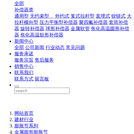
全部
补偿器类
通用型
无约束型
外约式
复式拉杆型
直埋式
铰链式
大
拉杆横向型
压力平衡型补偿器
聚四氟补偿器
套筒补偿
器
旋转补偿器
球形补偿器
金属软管
焦化高温圆形补偿
器
焦化高温矩形补偿器
新闻中心
全部
公司新闻
行业动态
常见问题
服务承诺
服务宗旨
售后服务
销售中心
联系我们
联系方式
留言板
网站首页
建材行业
膨胀节系列
金属圆形膨胀节