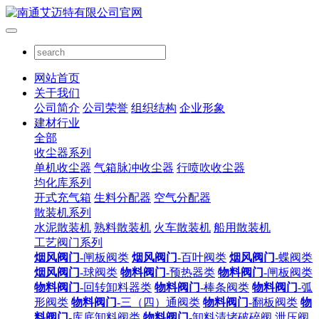
网站首页
关于我们
公司简介
公司荣誉
组织结构
企业形象
建材行业
全部
收尘器系列
单机收尘器
气箱脉冲收尘器
行喷吹收尘器
均化库系列
开式充气箱
生料分配器
空气分配器
散装机系列
水泥散装机
熟料散装机
火车散装机
船用散装机
工艺阀门系列
烟风阀门
-闸板阀类
烟风阀门
-百叶阀类
烟风阀门
-蝶阀类
烟风阀门
-球阀类
物料阀门
-预热器类
物料阀门
-闸板阀类
物料阀门
-回转卸料器类
物料阀门
-棒条阀类
物料阀门
-弧
形阀类
物料阀门
-三（四）通阀类
物料阀门
-翻板阀类
物
料阀门
-库底卸料阀类
物料阀门
-卸料清堵破碎阀
泄压阀