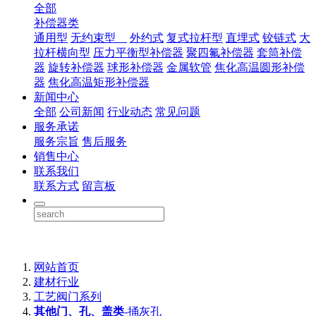
全部
补偿器类
通用型
无约束型
外约式
复式拉杆型
直埋式
铰链式
大
拉杆横向型
压力平衡型补偿器
聚四氟补偿器
套筒补偿
器
旋转补偿器
球形补偿器
金属软管
焦化高温圆形补偿
器
焦化高温矩形补偿器
新闻中心
全部
公司新闻
行业动态
常见问题
服务承诺
服务宗旨
售后服务
销售中心
联系我们
联系方式
留言板
网站首页
建材行业
工艺阀门系列
其他门、孔、盖类
-捅灰孔