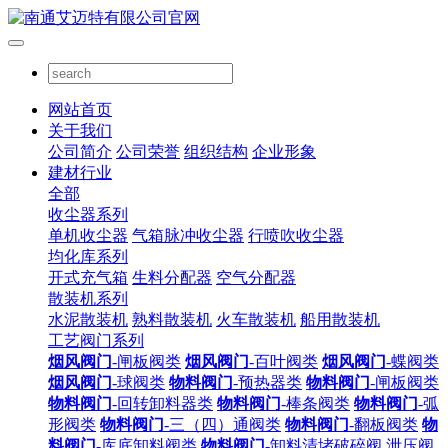
网站首页
关于我们
公司简介
公司荣誉
组织结构
企业形象
建材行业
全部
收尘器系列
单机收尘器
气箱脉冲收尘器
行喷吹收尘器
均化库系列
开式充气箱
生料分配器
空气分配器
散装机系列
水泥散装机
熟料散装机
火车散装机
船用散装机
工艺阀门系列
烟风阀门
-闸板阀类
烟风阀门
-百叶阀类
烟风阀门
-蝶阀类
烟风阀门
-球阀类
物料阀门
-预热器类
物料阀门
-闸板阀类
物料阀门
-回转卸料器类
物料阀门
-棒条阀类
物料阀门
-弧
形阀类
物料阀门
-三（四）通阀类
物料阀门
-翻板阀类
物
料阀门
-库底卸料阀类
物料阀门
-卸料清堵破碎阀
泄压阀