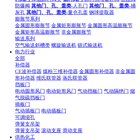
防爆阀
其他门、孔、盖类
-人孔门
其他门、孔、盖类
-捅
灰孔
其他门、孔、盖类
-量仓孔盖
钢球提取器
膨胀节系列
金属圆形膨胀节
金属矩形膨胀节
金属圆形高温膨胀节
金属矩形高温膨胀节
非金属膨胀节
输送系列
空气输送斜槽类
螺旋输送机
链式输送机
电力行业
全部
补偿器
CE波补偿器
煤粉三维补偿器
金属圆形补偿器
非金属圆
形补偿器
维氏联管器
洛氏联管器
挡板门
电动圆形风门
电动矩形风门
气动挡板门
气动隔绝门
烟
气脱硫挡板门
插板门
气动插板门
电动插板门
可调缩孔
弹簧支吊架
弹簧支吊架
滚动支座
滑动支座
供热化工