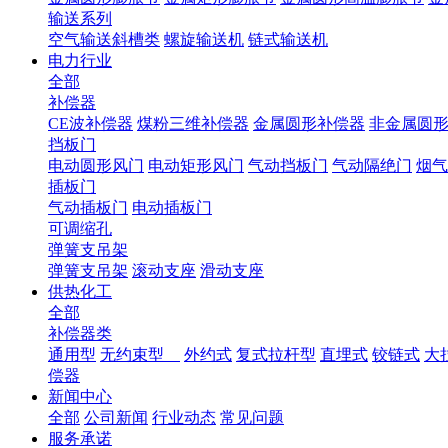
输送系列
空气输送斜槽类
螺旋输送机
链式输送机
电力行业
全部
补偿器
CE波补偿器
煤粉三维补偿器
金属圆形补偿器
非金属圆
挡板门
电动圆形风门
电动矩形风门
气动挡板门
气动隔绝门
烟气
插板门
气动插板门
电动插板门
可调缩孔
弹簧支吊架
弹簧支吊架
滚动支座
滑动支座
供热化工
全部
补偿器类
通用型
无约束型
外约式
复式拉杆型
直埋式
铰链式
大
偿器
新闻中心
全部
公司新闻
行业动态
常见问题
服务承诺