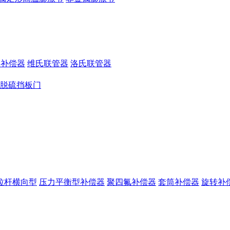
形补偿器
维氏联管器
洛氏联管器
脱硫挡板门
拉杆横向型
压力平衡型补偿器
聚四氟补偿器
套筒补偿器
旋转补