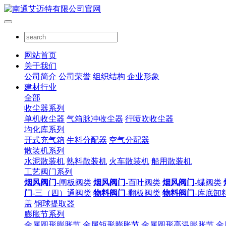
网站首页
关于我们
公司简介
公司荣誉
组织结构
企业形象
建材行业
全部
收尘器系列
单机收尘器
气箱脉冲收尘器
行喷吹收尘器
均化库系列
开式充气箱
生料分配器
空气分配器
散装机系列
水泥散装机
熟料散装机
火车散装机
船用散装机
工艺阀门系列
烟风阀门
-闸板阀类
烟风阀门
-百叶阀类
烟风阀门
-蝶阀类
门
-三（四）通阀类
物料阀门
-翻板阀类
物料阀门
-库底卸
盖
钢球提取器
膨胀节系列
金属圆形膨胀节
金属矩形膨胀节
金属圆形高温膨胀节
金