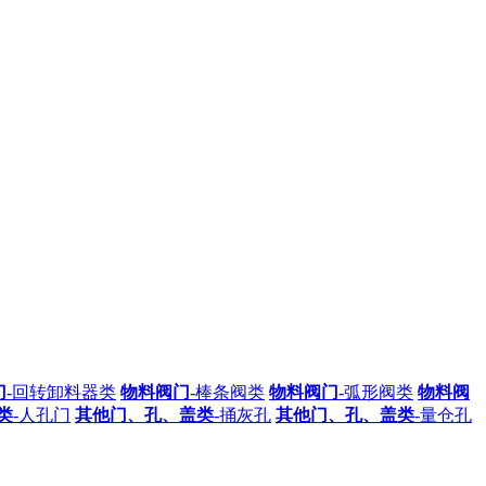
门
-回转卸料器类
物料阀门
-棒条阀类
物料阀门
-弧形阀类
物料阀
类
-人孔门
其他门、孔、盖类
-捅灰孔
其他门、孔、盖类
-量仓孔