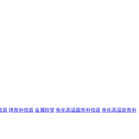
偿器
球形补偿器
金属软管
焦化高温圆形补偿器
焦化高温矩形补