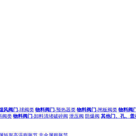
烟风阀门
-球阀类
物料阀门
-预热器类
物料阀门
-闸板阀类
物料阀
料阀类
物料阀门
-卸料清堵破碎阀
泄压阀
防爆阀
其他门、孔、盖
属矩形高温膨胀节
非金属膨胀节