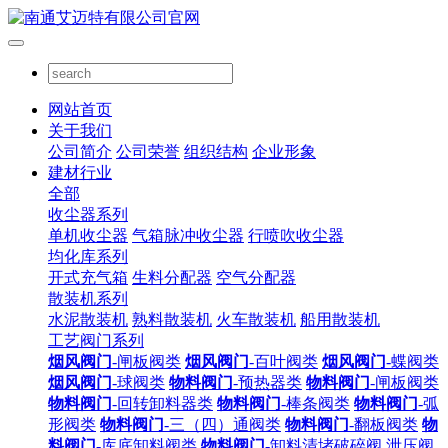
网站首页
关于我们
公司简介
公司荣誉
组织结构
企业形象
建材行业
全部
收尘器系列
单机收尘器
气箱脉冲收尘器
行喷吹收尘器
均化库系列
开式充气箱
生料分配器
空气分配器
散装机系列
水泥散装机
熟料散装机
火车散装机
船用散装机
工艺阀门系列
烟风阀门
-闸板阀类
烟风阀门
-百叶阀类
烟风阀门
-蝶阀类
烟风阀门
-球阀类
物料阀门
-预热器类
物料阀门
-闸板阀类
物料阀门
-回转卸料器类
物料阀门
-棒条阀类
物料阀门
-弧
形阀类
物料阀门
-三（四）通阀类
物料阀门
-翻板阀类
物
料阀门
-库底卸料阀类
物料阀门
-卸料清堵破碎阀
泄压阀