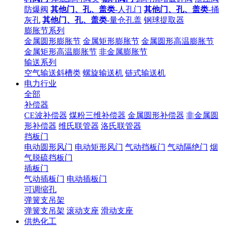
防爆阀
其他门、孔、盖类
-人孔门
其他门、孔、盖类
-捅
灰孔
其他门、孔、盖类
-量仓孔盖
钢球提取器
膨胀节系列
金属圆形膨胀节
金属矩形膨胀节
金属圆形高温膨胀节
金属矩形高温膨胀节
非金属膨胀节
输送系列
空气输送斜槽类
螺旋输送机
链式输送机
电力行业
全部
补偿器
CE波补偿器
煤粉三维补偿器
金属圆形补偿器
非金属圆
形补偿器
维氏联管器
洛氏联管器
挡板门
电动圆形风门
电动矩形风门
气动挡板门
气动隔绝门
烟
气脱硫挡板门
插板门
气动插板门
电动插板门
可调缩孔
弹簧支吊架
弹簧支吊架
滚动支座
滑动支座
供热化工