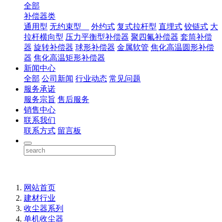
全部
补偿器类
通用型
无约束型
外约式
复式拉杆型
直埋式
铰链式
大
拉杆横向型
压力平衡型补偿器
聚四氟补偿器
套筒补偿
器
旋转补偿器
球形补偿器
金属软管
焦化高温圆形补偿
器
焦化高温矩形补偿器
新闻中心
全部
公司新闻
行业动态
常见问题
服务承诺
服务宗旨
售后服务
销售中心
联系我们
联系方式
留言板
网站首页
建材行业
收尘器系列
单机收尘器